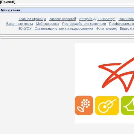
[
Привет!
]
Меню сайта
Главная страница
Каталог новостей
История ДДТ "Новатор"
Наши объ
Вакантные места
Мой профсоюз
Противодействие коррупции
Профилактика в
НОКУОУ
Организация отдыха и оздооровления
Фото галерея
Видео м