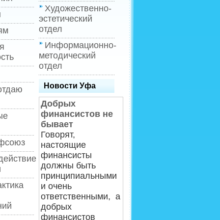
Художественно-
ы
эстетический
отдел
ям
Информационно-
я
методический
сть
отдел
Новости Уфа
отдаю
Добрых
финансистов не
ые
бывает
Говорят,
фсоюз
настоящие
финансисты
действие
должны быть
и
принципиальными
ктика
и очень
ответственными, а
ний
добрых
финансистов