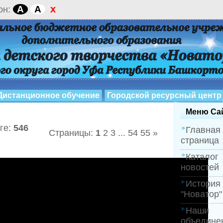
x
A
A
он:
Меню Са
ге
:
546
Главная
Страницы
:
1
2
3
...
54
55
»
страница
Каталог
новостей
История
"Новатор"
Наши
объедине