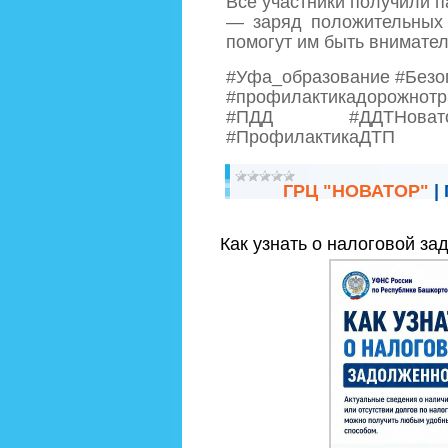
Все участники получили п
— заряд положительных 
помогут им быть внимател
#Уфа_образование #Безо
#профилактикадорожнотр
#ПДД #ДДТНоватор
#ПрофилактикаДТП
ГРЦ "НОВАТОР"
|
Как узнать о налоговой за