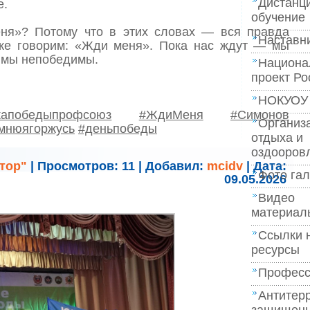
Дистанц
е.
обучение
ня»? Потому что в этих словах — вся правда
Наставн
же говорим: «Жди меня». Пока нас ждут — мы
 мы непобедимы.
Национа
проект Ро
НОКУОУ
капобедыпрофсоюз
#ЖдиМеня
#Симонов
Организ
мнюягоржусь
#деньпобеды
отдыха и
оздооров
тор"
|
Просмотров:
11
|
Добавил:
mcidv
|
Дата:
Фото га
09.05.2026
Видео
материал
Ссылки 
ресурсы
Професс
Антитер