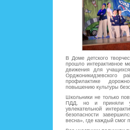
В Доме детского творче
прошло интерактивное м
движения для учащихс
Орджоникидзевского р
профилактике дорожно
повышению культуры безо
Школьники не только пов
ПДД, но и приняли у
увлекательной интеракт
безопасности завершил
весна», где каждый смог п