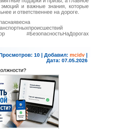
амятные подарки и призы, а главное
эмоций и важные знания, которые
ьнее и ответственнее на дороге.
паснаявесна
анспортныхпроисшествий
 #БезопасностьНаДорогах
Просмотров:
10
|
Добавил:
mcidv
|
Дата:
07.05.2026
должности?