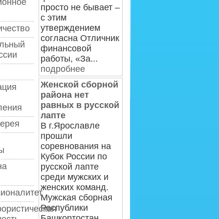
ионное
просто не бывает –
с этим
утверждением
ичество
согласна Отличник
льный
финансовой
ссии
работы, «За...
подробнее
Женской сборной
ация
района нет
равных в русской
ления
лапте
лерея
В г.Ярославле
прошли
соревнования на
ы
Кубок России по
на
русской лапте
среди мужских и
женских команд.
ионалитет
Мужская сборная
Республики
рористическая
Башкортостан,