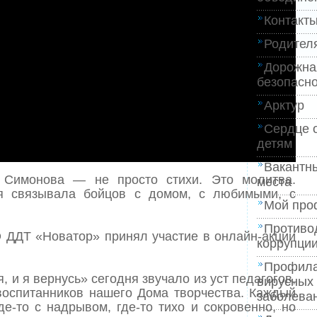
Контакт
Родител
Дорожна
безопасно
Арктур
Сердце 
детям
Вакантн
а Симонова — не просто стихи. Это молитва.
места
ая связывала бойцов с домом, с любимыми, с
Мой про
Противо
ДДТ «Новатор» принял участие в онлайн-акции
коррупци
Профила
 и я вернусь» сегодня звучало из уст педагогов,
вирусных
воспитанников нашего Дома творчества. Каждый
заболева
де-то с надрывом, где-то тихо и сокровенно, но