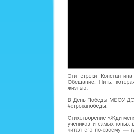
Эти строки Константин
Обещание. Нить, котор
жизнью.
В День Победы МБОУ ДО 
#строкапобеды
.
Стихотворение «Жди меня,
учеников и самых юных 
читал его по-своему — г