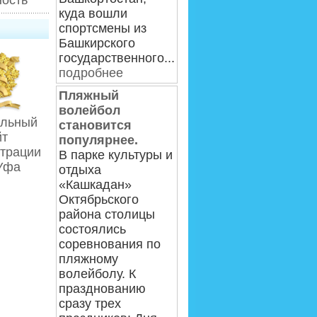
ость
куда вошли
спортсмены из
Башкирского
государственного...
подробнее
Пляжный
волейбол
льный
становится
йт
популярнее.
трации
В парке культуры и
.Уфа
отдыха
«Кашкадан»
Октябрьского
района столицы
состоялись
соревнования по
пляжному
волейболу. К
празднованию
сразу трех