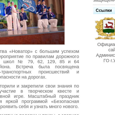
защищенн
Ссылки
Официа
са
ства «Новатор» с большим успехом
Админис
ероприятие по правилам дорожного
ГО г
я школ № 79, 62, 129, 85 и 64
айона. Встреча была посвящена
-транспортных происшествий и
пасности на дорогах.
торили и закрепили свои знания по
частие в творческом квесте и
ивной игре. Масштабный праздник
ся яркой программой «Безопасная
роявить себя и узнать много нового.