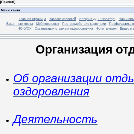
[
Привет!
]
Меню сайта
Главная страница
Каталог новостей
История ДДТ "Новатор"
Наши объ
Вакантные места
Мой профсоюз
Противодействие коррупции
Профилактика в
НОКУОУ
Организация отдыха и оздооровления
Фото галерея
Видео м
Организация от
Об организации отды
оздоровления
Деятельность